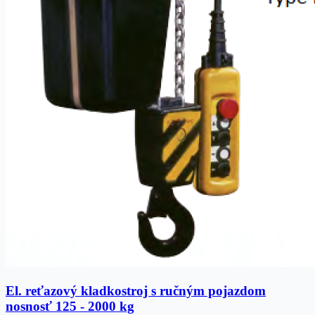
El. reťazový kladkostroj s ručným pojazdom
nosnosť 125 - 2000 kg