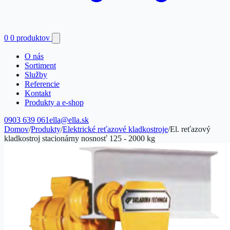
0
0 produktov
O nás
Sortiment
Služby
Referencie
Kontakt
Produkty a e-shop
0903 639 061
ella@ella.sk
Domov
/
Produkty
/
Elektrické reťazové kladkostroje
/
El. reťazový
kladkostroj stacionárny nosnosť 125 - 2000 kg