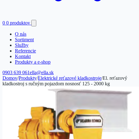
0
0 produktov
O nás
Sortiment
Služby
Referencie
Kontakt
Produkty a e-shop
0903 639 061
ella@ella.sk
Domov
/
Produkty
/
Elektrické reťazové kladkostroje
/
El. reťazový
kladkostroj s ručným pojazdom nosnosť 125 - 2000 kg