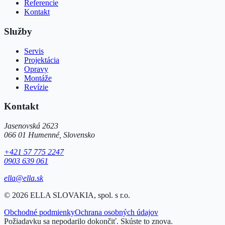
Referencie
Kontakt
Služby
Servis
Projektácia
Opravy
Montáže
Revízie
Kontakt
Jasenovská 2623
066 01 Humenné, Slovensko
+421 57 775 2247
0903 639 061
ella@ella.sk
©
2026
ELLA SLOVAKIA, spol. s r.o.
Obchodné podmienky
Ochrana osobných údajov
Požiadavku sa nepodarilo dokončiť. Skúste to znova.