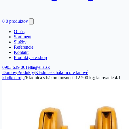
0
0 produktov
O nás
Sortiment
Služby
Referencie
Kontakt
Produkty a e-shop
0903 639 061
ella@ella.sk
Domov
/
Produkty
/
Kladnice s hákom pre lanové
kladkostroje
/
Kladnica s hákom nosnosť 12 500 kg; lanovanie 4/1