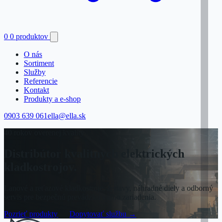
0
0 produktov
O nás
Sortiment
Služby
Referencie
Kontakt
Produkty a e-shop
0903 639 061
ella@ella.sk
40 rokov overenej kvality
Distribútor kvalitných elektrických
kladkostrojov.
Lanové a reťazové kladkostroje, žeriavy, náhradné diely a odborný
servis pre bezpečnú prevádzku vášho zariadenia.
Pozrieť produkty
→
Dopytovať službu
→