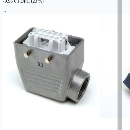
79,95 €
s DPH (23 %)
→