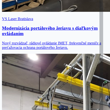
VS Laser Bratislava
Modernizácia portálového žeriavu s diaľkovým
ovládaním
Nový rozvádzač, rádiové ovládanie IMET, frekvenčné meniče a
preťažovacia ochrana portálového žeriavu.