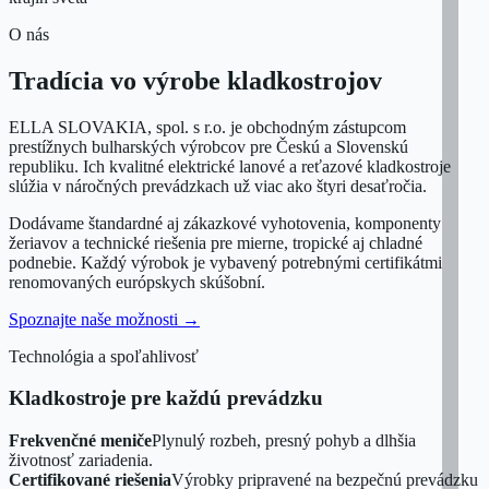
O nás
Tradícia vo výrobe kladkostrojov
ELLA SLOVAKIA, spol. s r.o. je obchodným zástupcom
prestížnych bulharských výrobcov pre Českú a Slovenskú
republiku. Ich kvalitné elektrické lanové a reťazové kladkostroje
slúžia v náročných prevádzkach už viac ako štyri desaťročia.
Dodávame štandardné aj zákazkové vyhotovenia, komponenty
žeriavov a technické riešenia pre mierne, tropické aj chladné
podnebie. Každý výrobok je vybavený potrebnými certifikátmi
renomovaných európskych skúšobní.
Spoznajte naše možnosti
→
Technológia a spoľahlivosť
Kladkostroje pre každú prevádzku
Frekvenčné meniče
Plynulý rozbeh, presný pohyb a dlhšia
životnosť zariadenia.
Certifikované riešenia
Výrobky pripravené na bezpečnú prevádzku