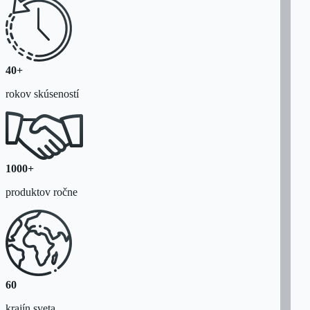
40+
rokov skúseností
1000+
produktov ročne
60
krajín sveta