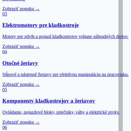
Zobraziť ponuku →
03
Elektromotory pre kladkostroje
Motory pre zdvih a pojazd kladkostrojov vrátane náhradných dielov.
Zobraziť ponuku →
04
Otočné žeriavy
Stĺpové a nástenné žeriavy pre efektívnu manipuláciu na pracovisku.
Zobraziť ponuku →
05
Komponenty kladkostrojov a žeriavov
Ovládanie, pojazdové bloky, priečniky, váhy a elektrické prvky.
Zobraziť ponuku →
06