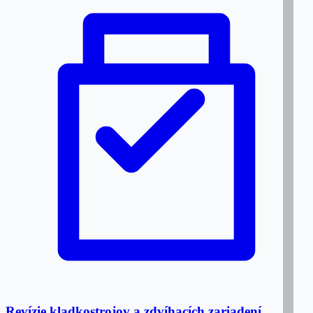
Revízie kladkostrojov a zdvíhacích zariadení