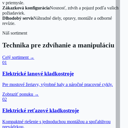
v priemysle.
Zákazková konfigurácia
Nosnosť, zdvih a pojazd podľa vašich
požiadaviek.
Dlhodobý servis
Náhradné diely, opravy, montáže a odborné
revízie.
Náš sortiment
Technika pre zdvíhanie a manipuláciu
Celý sortiment →
01
Elektrické lanové kladkostroje
Pre mostové žeriavy, výrobné haly a náročné pracovné cykly.
Zobraziť ponuku →
02
Elektrické reťazové kladkostroje
Kompaktné riešenie s jednoduchou montážou a spoľahlivou
prevádzkou.